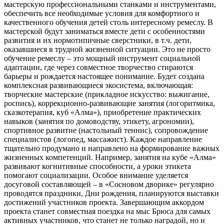
мастерскую профессиональными станками и инструментами,
обеспечить все необходимые условия для комфортного и
качественного обучения детей столь интересному ремеслу. В
мастерской будут заниматься вместе дети с особенностями
развития и их нормотипичные сверстники, в т.ч. дети,
оказавшиеся в трудной жизненной ситуации. Это не просто
обучение ремеслу – это мощный инструмент социальной
адаптации, где через совместное творчество стираются
барьеры и рождается настоящее понимание. Будет создана
комплексная развивающиеся экосистема, включающая:
творческие мастерские (прикладное искусство: выжигание,
роспись), коррекционно-развивающие занятия (логоритмика,
сказкотерапия, куб «Алма»), приобретение практических
навыков (занятия по домоводству, этикету, агрономии),
спортивное развитие (настольный теннис), сопровождение
специалистов (логопед, массажист). Каждое направление
тщательно продумано и направлено на формирование важных
жизненных компетенций. Например, занятия на кубе «Алма»
развивают когнитивные способности, а уроки этикета
помогают социализации. Особое внимание уделяется
досуговой составляющей – в «Сосновом дворике» регулярно
проводятся праздники, Дни рождения, планируются выставки
достижений участников проекта. Завершающим аккордом
проекта станет совместная поездка на мыс Брюса для самых
активных участников, что станет не только наградой, но и