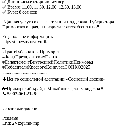
✅ Дни приема: вторник, четверг
✅ Время: 11.00, 11.30, 12.00, 12.30, 13.00
✅ Курс: 8 сеансов
‼️Данная услуга оказывается при поддержки Губернатора
Приморского края, и предоставляется бесплатно‼️
Еще больше информации:
https://t.me/sosnovdvorik
_
#ГрантГубернатораПриморья
#ФондПрезидентскихГрантов
#ДепартаментВнутреннейПолитикиПриморья
#ПобедителиКраевогоКонкурсаСОНКО2025
〰️〰️〰️〰️〰️〰️〰️〰️〰️〰️
🌲Центр социальной адаптации «Сосновый дворик»
🏡Приморский край, с.Михайловка, ул. Заводская 8
📞8-902-061-21-38
———————————————————
#сосновыйдворик
Реклама
Erid: 2Vtzqumn4mp